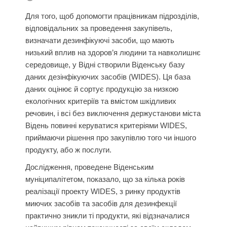
Для того, щоб допомогти працівникам підрозділів,
відповідальних за проведення закупівель,
визначати дезинфікуючі засоби, що мають
низький вплив на здоров’я людини та навколишнє
середовище, у Відні створили Віденську базу
даних дезінфікуючих засобів (WIDES). Ця база
даних оцінює й сортує продукцію за низкою
екологічних критеріїв та вмістом шкідливих
речовин, і всі без виключення держустанови міста
Відень повинні керуватися кри
теріями WIDES,
приймаючи рішення про закупівлю того чи іншого
продукту, або ж послуги.
Дослідження, проведене Віденським
муніципалітетом, показало, що за кілька років
реалізації проекту WIDES, з ринку продуктів
миючих засобів та засобів для дезинфекції
практично зникли ті продукти, які відзначалися